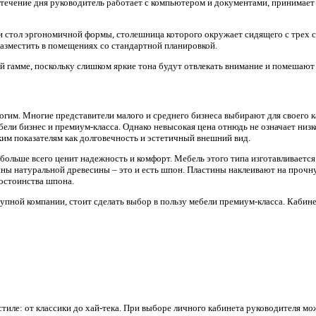
 течение дня руководитель работает с компьютером и документами, принимает 
 и стол эргономичной формы, столешница которого окружает сидящего с трех 
азместить в помещениях со стандартной планировкой.
 гамме, поскольку слишком яркие тона будут отвлекать внимание и помешают 
гим. Многие представители малого и среднего бизнеса выбирают для своего к
бели бизнес и премиум-класса. Однако невысокая цена отнюдь не означает низ
им показателям как долговечность и эстетичный внешний вид.
 больше всего ценит надежность и комфорт. Мебель этого типа изготавливаетс
ны натуральной древесины – это и есть шпон. Пластины наклеивают на прочн
достоинства шпона.
упной компании, стоит сделать выбор в пользу мебели премиум-класса. Кабин
ле: от классики до хай-тека. При выборе личного кабинета руководителя мож