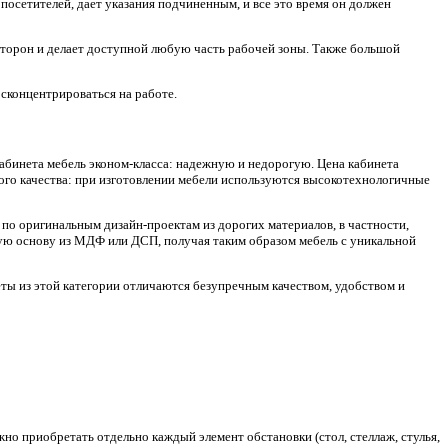
посетителей, дает указания подчиненным, и все это время он должен
сторон и делает доступной любую часть рабочей зоны. Также большой
сконцентрироваться на работе.
абинета мебель эконом-класса: надежную и недорогую. Цена кабинета
кого качества: при изготовлении мебели используются высокотехнологичные
я по оригинальным дизайн-проектам из дорогих материалов, в частности,
ую основу из МДФ или ДСП, получая таким образом мебель с уникальной
еты из этой категории отличаются безупречным качеством, удобством и
но приобретать отдельно каждый элемент обстановки (стол, стеллаж, стулья,