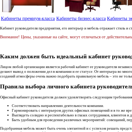
Кабинеты премиум-класса
Кабинеты бизнес-класса
Кабинеты э
Кабинет руководителя предприятия, его интерьер и мебель отражает стиль и с
Внимание! Цены, указанные на сайте, могут отличаться от действительн
Каким должен быть идеальный кабинет руково
Лицом любой организации является рабочий кабинет ее руководителя независи
делают вывод о положении дел в компании и ее статусе. От интерьера во мно
созданий атмосферы очень важно подобрать правильную мебель – это не тольк
Правила выбора личного кабинета руководител
Офисный кабинет руководителя должен удовлетворять следующим требовани
Соответствовать направлению деятельности компании.
Гармонировать с интерьером других офисных помещений и в то же врем
Выглядеть солидно и респектабельно в глазах сотрудников, клиентов и 
Быть удобным для проведения различных мероприятий: совещаний, пер
Подобранная мебель может быть очень элегантной и с успехом решать предста