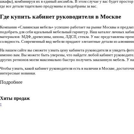
шкафы), комбинируя их в единый ансамбль. В этом случае у вас будет простор
где все детали тщательно продуманы и подобраны за вас.
Где купить кабинет руководителя в Москве
Компания «Славянская мебель» успешно работает на рынке Москвы и предлага
подобрать для себя идеальный мебельный гарнитур. Наш каталог личных кабин
материалов: МДФ, древесины, шпона, ЛДСП, стекла. У нас представлены преи
солидность. Современный вид мебели придают элегантные детали из алюминия
На нашем сайте вы сможете узнать цену кабинета руководителя и увидеть фот
именно вам. Вы можете быть уверены, что найдете любой кабинет руководите
других регионов могли максимально быстро получить заказанную мебель. У на
Чтобы узнать, какой кабинет руководителя есть в наличии в Москве, достаточ
интересные новинки.
Подробнее
Хиты продаж
‹