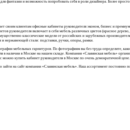
 для фантазии и возможность попробовать себя в роли дизайнера. Более прост
ет своим клиентам офисные кабинеты руководителя эконом, бизнес и премиум
етов руководителя включает в себя мебель различных цветов (красное дерево,
мущественно классические модели от российских и зарубежных производителе
 и нержавеющей стали: подставки, ручки, опоры, рамки.
ографии мебельных гарнитуров. По фотографиям вы без труда определите, как
ля в наличии в Москве на нашем складе. Компания «Славянская мебель» орган
с можно купить кабинет руководителя в Москве по очень демократичной цене.
но зайти на сайт компании «Славянская мебель». Наш ассортимент постоянно п