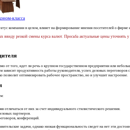
коном-класса
татус компании в целом, влияет на формирование мнения посетителей о фирме и
ых ввиду резкой смены курса валют.
Просьба актуальные цены уточнять у
дителя
мо от того, идет ли речь о крупном государственном предприятии или неболь
гом зависит продуктивность работы руководителя, успех деловых переговоров
о позволит оптимизировать рабочее пространство, но и улучшит настроение.
я
ям:
я отличаться от них за счет индивидуального стилистического решения.
деловых партнеров.
еговоров, конференций.
вительские задачи, однако низкая функциональность сведет на нет эти достои