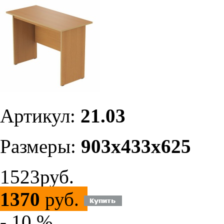
Артикул:
21.03
Размеры:
903х433х625
1523руб.
1370
руб.
- 10 %