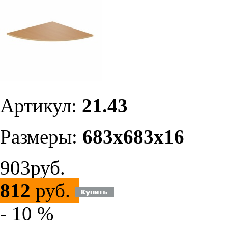
Артикул:
21.43
Размеры:
683х683х16
903руб.
812
руб.
- 10 %