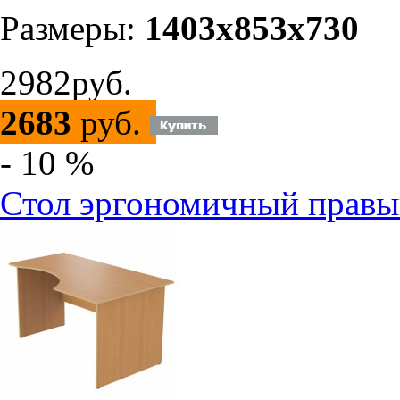
Размеры:
1403х853х730
2982руб.
2683
руб.
- 10 %
Стол эргономичный правы