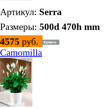
Артикул:
Serra
Размеры:
500d 470h mm
4575
руб.
Camomilla