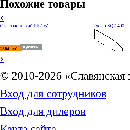
Похожие товары
‹
Стеллаж низкий SR-2W
Экран SQ-1400
1304
руб.
›
© 2010-2026 «Славянская 
682
руб.
Вход для сотрудников
Вход для дилеров
Карта сайта