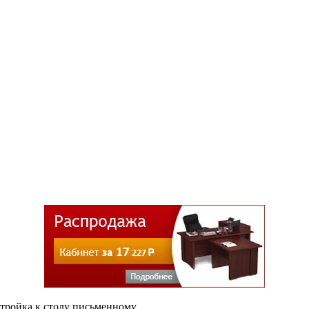
тройка к столу письменному