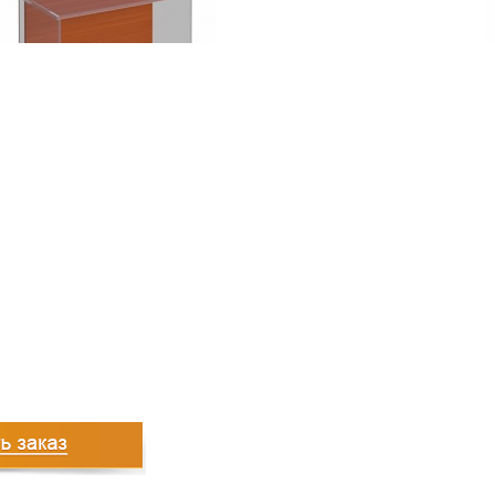
935
руб.
1