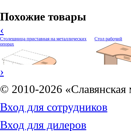
Похожие товары
‹
Столешница приставная на металлических
Стол рабочий
опорах
›
© 2010-2026 «Славянская 
4453
руб.
Вход для сотрудников
3864
руб.
Вход для дилеров