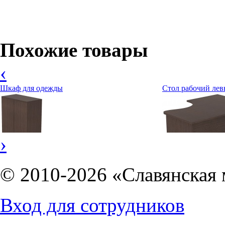
Похожие товары
‹
Шкаф для одежды
Стол рабочий лев
›
© 2010-2026 «Славянская 
Вход для сотрудников
5570
руб.
6426
руб.