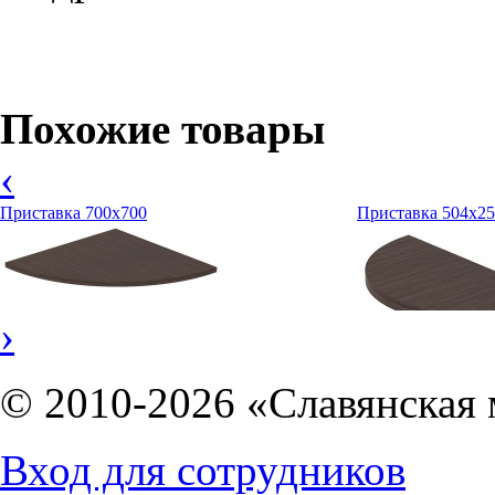
Похожие товары
‹
Приставка 700х700
Приставка 504х2
›
1207
руб.
© 2010-2026 «Славянская 
508
руб.
Вход для сотрудников