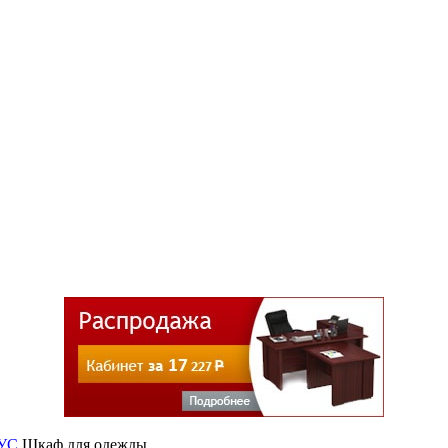
УС
Шкаф для одежды