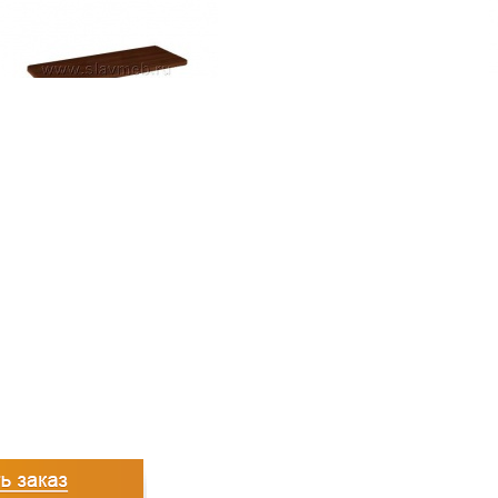
505
руб.
4