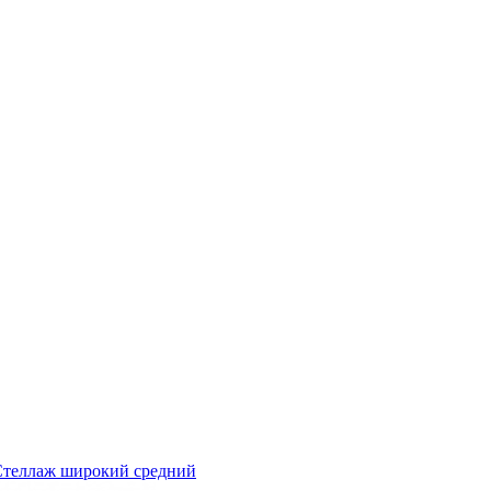
Стеллаж широкий средний
Д