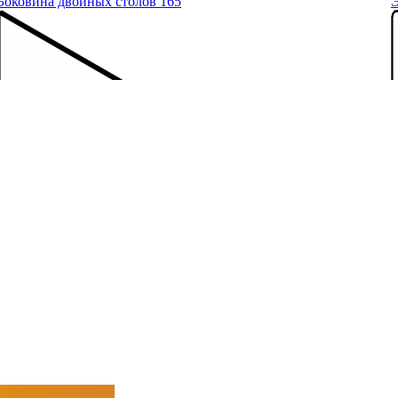
Боковина двойных столов 165
Э
5
2313
руб.