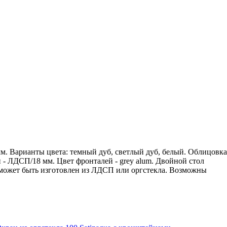
. Варианты цвета: темный дуб, светлый дуб, белый. Облицовка
 - ЛДСП/18 мм. Цвет фронталей - grey alum. Двойной стол
 может быть изготовлен из ЛДСП или оргстекла. Возможны
выми накладками, материалы и расцветки которых также