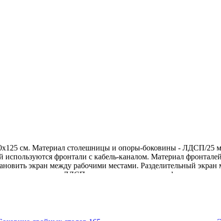
х125 см. Материал столешницы и опоры-боковины - ЛДСП/25 мм
ей используются фронтали с кабель-каналом. Материал фронталей
тановить экран между рабочими местами. Разделительный экран
бочими местами из ЛДСП можно дополнительно оформлять ткане