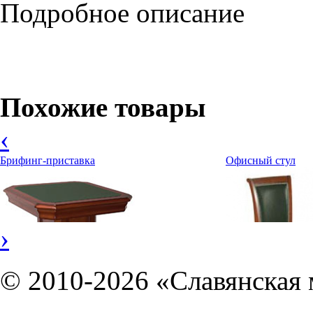
Подробное описание
Богатство стиля подчеркивает дорогостоящий шпон ценных поро
Примечание:
Слева в столешнице выдвижная полка для клавиат
Похожие товары
‹
Брифинг-приставка
Офисный стул
›
© 2010-2026 «Славянская 