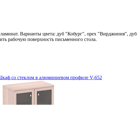
аминат. Варианты цвета: дуб "Кобург", орех "Вирджиния", дуб
чить рабочую поверхность письменного стола.
каф со стеклом в алюминиевом профиле V-652
Д