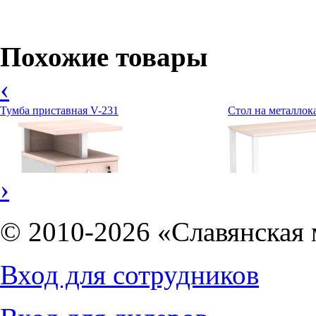
Похожие товары
‹
Тумба приставная V-231
Стол на металлок
›
© 2010-2026 «Славянская 
11087
руб.
Вход для сотрудников
6836
руб.