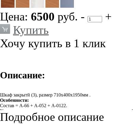
Цена:
6500
руб.
-
+
Купить
Хочу купить в 1 клик
Описание:
Шкаф закрытй (3), размер 710х400х1950мм .
Особенности:
Состав = А-66 + А-052 + А-0122.
Удачное сочетание модных цветов, качества отделки и доступ
Подробное описание
класса».
Характеристики:
Кромка: ПВХ
Покрытие: ламинат