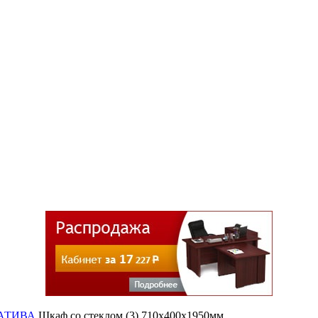
АТИВА
Шкаф со стеклом (3) 710х400х1950мм