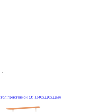
мфорт-класса».
тол приставной (3) 1340х220х22мм
Д