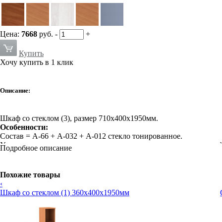
Цена:
7668
руб.
-
+
Купить
Хочу купить в 1 клик
Описание:
Шкаф со стеклом (3), размер 710х400х1950мм.
Особенности:
Состав = А-66 + А-032 + А-012 стекло тонированное.
Удачное сочетание модных цветов, качества отделки и доступ
Подробное описание
Характеристики:
Кромка: ПВХ
Покрытие: ламинат
Похожие товары
‹
Шкаф со стеклом (1) 360х400х1950мм