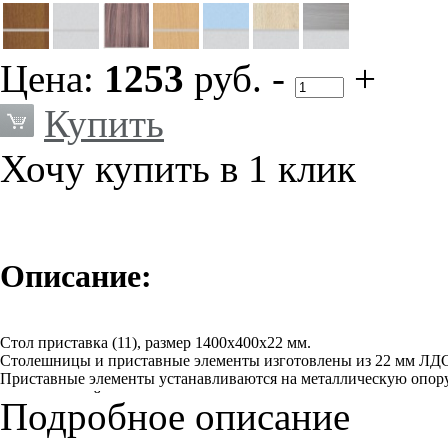
Цена:
1253
руб.
-
+
Купить
Хочу купить в 1 клик
Описание:
Стол приставка (11), размер 1400х400х22 мм.
Столешницы и приставные элементы изготовлены из 22 мм ЛД
Приставные элементы устанавливаются на металлическую опору 
металлической планки или уголков.
Подробное описание
Вся мебель поставляется в разобранном виде.
Каждое изделие упаковано в отдельную коробку из трехслойног