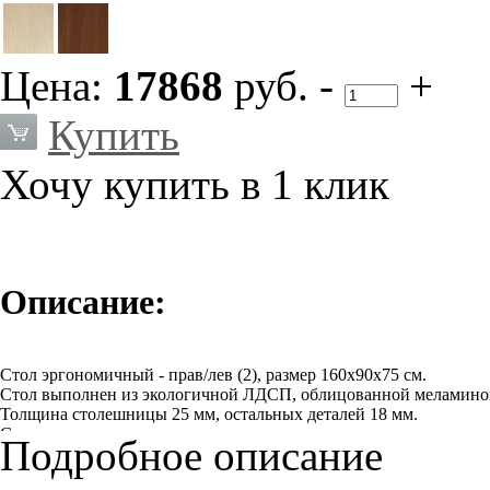
Цена:
17868
руб.
-
+
Купить
Хочу купить в 1 клик
Описание:
Стол эргономичный - прав/лев (2), размер 160x90x75 см.
Стол выполнен из экологичной ЛДСП, облицованной меламиновой 
Толщина столешницы 25 мм, остальных деталей 18 мм.
Столы могут комплектоваться двумя видами опор: классическ
Подробное описание
цвете «алюминий матовый».
Все опоры стационарных изделий регулируются по высоте, что