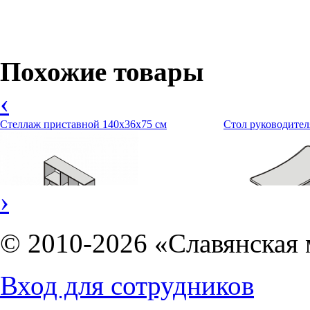
Похожие товары
‹
Стеллаж приставной 140х36х75 см
Стол руководителя
›
© 2010-2026 «Славянская 
7091
руб.
18725
руб.
Вход для сотрудников