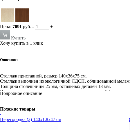
Цена:
7091
руб.
-
+
Купить
Хочу купить в 1 клик
Описание:
Стеллаж приставной, размер 140х36х75 см.
Стеллаж выполнен из экологичной ЛДСП, облицованной меламинов
Толщина столешницы 25 мм, остальных деталей 18 мм.
В модельном ряду представлены стеллажи различной формы.
Подробное описание
Полки в стеллажах переставные, на усиленных эксцентриках.
Все стационарные изделия устанавливаются на регулируемые по
В стеллажах предусмотрена универсальная навеска дверей.
Похожие товары
‹
Перегородка (2) 140х1.8х47 см