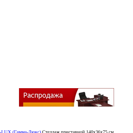
UX (Гамма-Люкс)
Стеллаж приставной 140х36х75 см