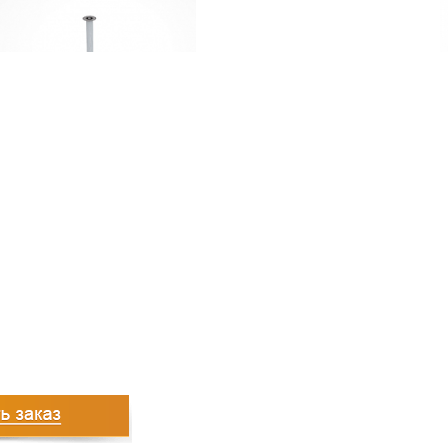
1029
руб.
5