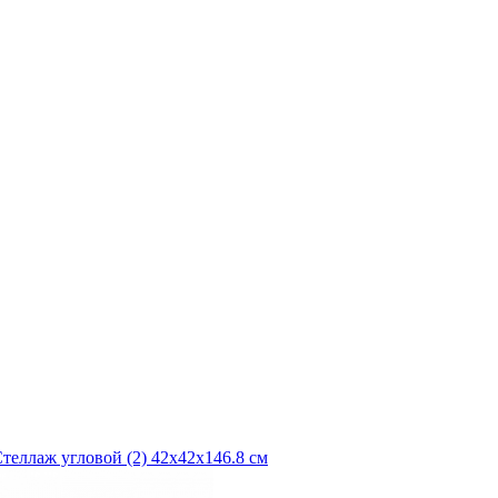
теллаж угловой (2) 42х42х146.8 см
Т