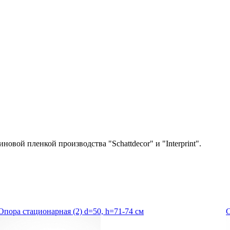
ой пленкой производства "Schattdecor" и "Interprint".
 высоте опоры.
Опора стационарная (2) d=50, h=71-74 см
С