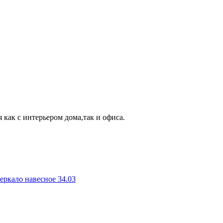
 как с интерьером дома,так и офиса.
еркало навесное 34.03
З