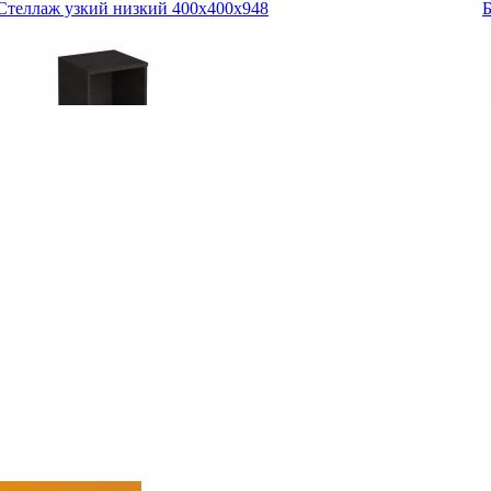
Стеллаж узкий низкий 400х400х948
Б
3915
руб.
3