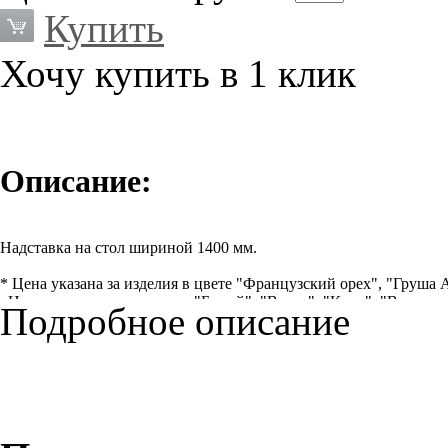
Купить
Хочу купить в 1 клик
Описание:
Надставка на стол шириной 1400 мм.
* Цена указана за изделия в цвете "Французский орех", "Груша 
Цены на артикулы в цвете "Белый", "Венге", "Клен", "Венге-ме
Подробное описание
98-357.