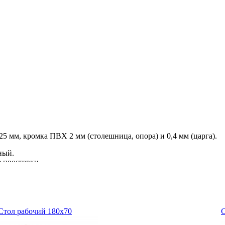
 мм, кромка ПВХ 2 мм (столешница, опора) и 0,4 мм (царга).
рный.
 проставки.
вана розетками (100.5), кабель-каналами (100.4, 100.3), гориз
 Org@Tower 19.65/66, шкафам-купе 19.90/91/92/93, шкафам 19.67
Стол рабочий 180x70
С