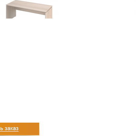
5735
руб.
3