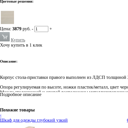
Цветовые решения:
Цена:
3879
руб.
-
+
Купить
Хочу купить в 1 клик
Описание:
Корпус стола-приставки правого выполнен из ЛДСП толщиной 25
Опора регулируемая по высоте, ножки пластик/металл, цвет че
Между столешницей и опорой расположены металлизированные
Подробное описание
Опционно (по желанию заказчика) столешница может быть оборудо
Стол-приставка крепится к тумбам приставным 19.62/63, тумбам
помощи комплекта крепежа 19.99.
Похожие товары
‹
Шкаф для одежды глубокий узкий