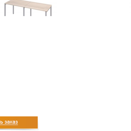
14353
руб.
2