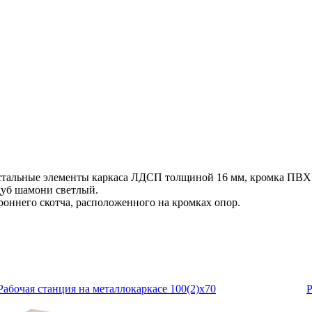
тальные элементы каркаса ЛДСП толщиной 16 мм, кромка ПВХ 
+дуб шамони светлый.
оннего скотча, расположенного на кромках опор.
Рабочая станция на металлокаркасе 100(2)х70
Р