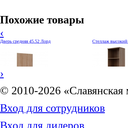
Стол необходимо комплектовать одной из тумб приставных униве
Похожие товары
‹
Дверь средняя 45.52 Лорд
Стеллаж высокий 
›
© 2010-2026 «Славянская 
Вход для сотрудников
1582
руб.
5047
руб.
Вход для дилеров