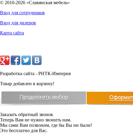
© 2010-2026 «Славянская мебель»
Количество полок:
-
Вход для сотрудников
Кассовая ячейка:
-
Тип замка:
Ключевой
9824
Вход для дилеров
руб.
Серый с эффектом
Карта сайта
Цвет:
молотковой эмали
Тип покрытия:
Порошковое
Гарантия:
2 лет
Производитель, страна:
Промет(Россия)
Разработка сайта - РНТК-Империя
Товар добавлен в корзину!
Заказать обратный звонок
Теперь Вам не нужно звонить нам.
Мы сами Вам позвоним, где бы Вы ни были!
Это бесплатно для Вас.