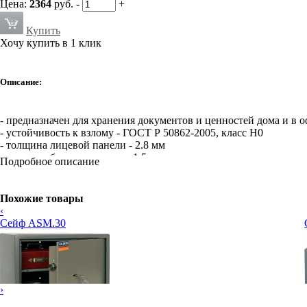
Цена:
2364
руб.
-
+
Купить
Хочу купить в 1 клик
Описание:
- предназначен для хранения документов и ценностей дома и в 
- устойчивость к взлому - ГОСТ Р 50862-2005, класс Н0
- толщина лицевой панели - 2.8 мм
- толщина боковых стенок - 1.5 мм
Подробное описание
- 2-ригельная система запирания
- защита замка от высверливания
- предусмотрено анкерное крепление к полу и стене
Похожие товары
‹
Высота
Ширина
Глуби
Внешние размеры:
Сейф ASM.30
170, мм
260, мм
252, 
Внутренние размеры:
167, мм
257, мм
175, 
Вес, кг:
4
›
Внутренний объем, л:
7