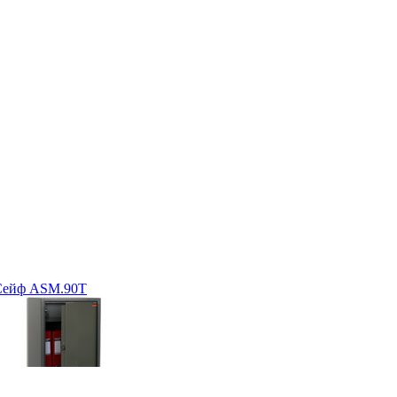
Сейф ASM.90T
С