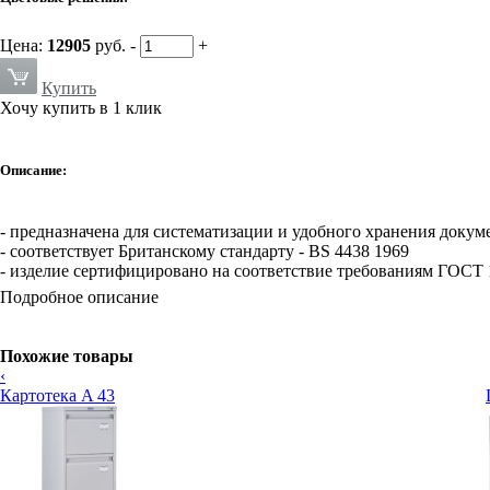
Цена:
12905
руб.
-
+
Купить
Хочу купить в 1 клик
Описание:
- предназначена для систематизации и удобного хранения доку
- соответствует Британскому стандарту - BS 4438 1969
- изделие сертифицировано на соответствие требованиям ГОСТ 
- телескопические направляющие выдвижных ящиков
Подробное описание
- выдвижение ящиков на всю глубину
- надежность подтверждена испытанием 50000 открываний, при 
- наличие центрального замка и антиопрокидывающего устройс
Похожие товары
- возможность использования папок формата А4 тип КОРОНА
‹
Высота
Ширина
Глубина
Картотека A 43
Внешние размеры:
1303, мм
410, мм
483, мм
Внутренние размеры:
255, мм
327, мм
424, мм
Вес, кг:
38,1
Вместимость:
-