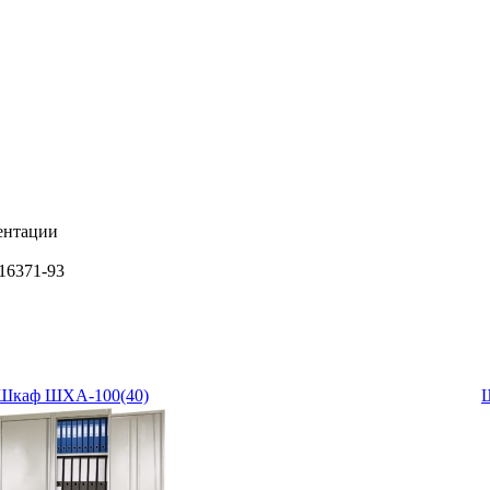
ментации
16371-93
нагрузке на ящик 20 кг
тва
Шкаф ШХА-100(40)