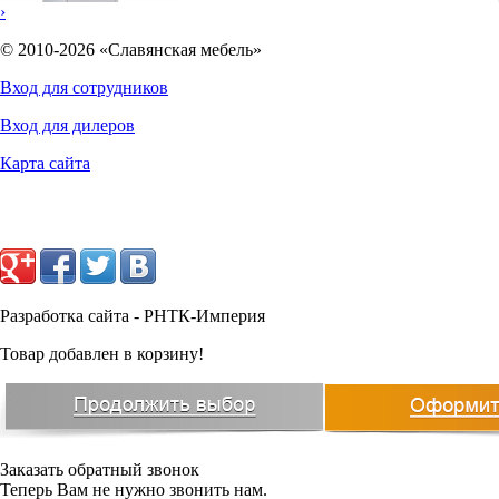
Количество полок:
4
›
Встроенное отделение:
-
© 2010-2026 «Славянская мебель»
Ключевой Практик (2000
Тип замка:
комбинаций)
Вход для сотрудников
Серый полуматовый (RAL
Цвет:
7038)
10251
Вход для дилеров
руб.
Тип покрытия:
Порошковое
Гарантия:
5 лет
Карта сайта
Разработка сайта - РНТК-Империя
Товар добавлен в корзину!
Заказать обратный звонок
Теперь Вам не нужно звонить нам.