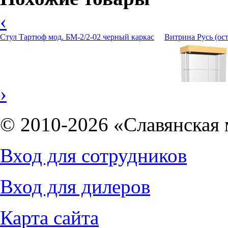
Цена указана за: обивка - кож.зам, цветной каркас.
‹
Стул Тартюф мод. БМ-2/2-02 черный каркас
Витрина Русь (ос
›
© 2010-2026 «Славянская 
Вход для сотрудников
11593
руб.
Вход для дилеров
855
руб.
Карта сайта