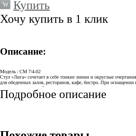
Купить
Хочу купить в 1 клик
Описание:
Модель : СМ 7/4-02
Стул «Лига» сочетает в себе тонкие линии и округлые очертани
для обеденных залов, ресторанов, кафе, бистро. При оснащении 
спинки этих моделей выполнены в едином стиле.
Подробное описание
Применяемые материалы:
- металлокаркас: труба диаметром 22 мм, 28 мм, труба 30 х 15 м
- полимерно-порошковое покрытие металлокаркаса
- обивка мягкого элемента - искусственная кожа/ткань
Похожие товары
Вес изделия: 4,2 кг.