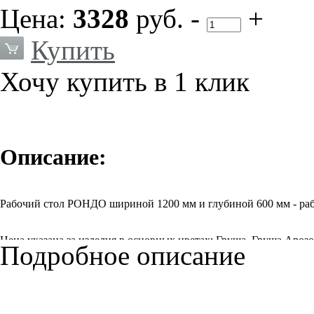
Цена:
3328
руб.
-
+
Купить
Хочу купить в 1 клик
Описание:
Рабочий стол РОНДО шириной 1200 мм и глубиной 600 мм - раб
Цена указана за изделия в основных цветах: Груша, Груша Ароз
Подробное описание
Цена на изделия в цвете "Орех Болонья" может незначительно от
менеджера.
В основных цветах могут изготавливаться все элементы коллекц