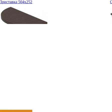
Приставка 504х252
С
508
руб.
5