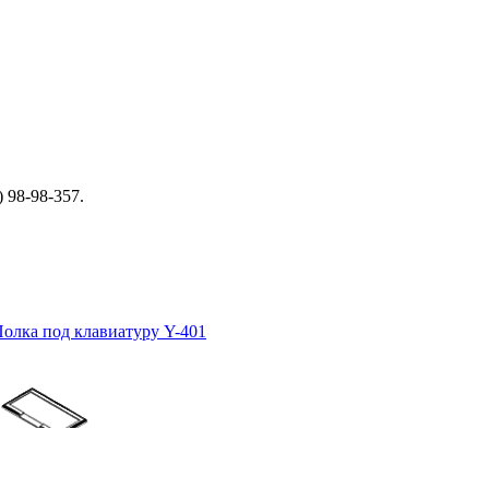
 98-98-357.
олка под клавиатуру Y-401
Э