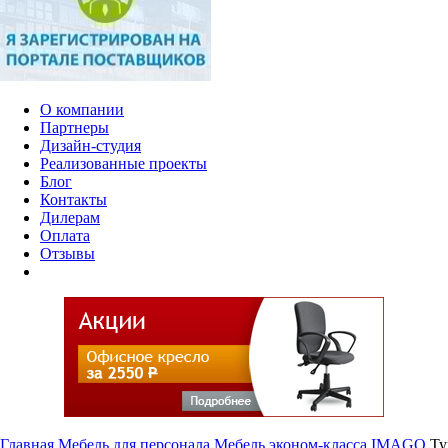
О компании
Партнеры
Дизайн-студия
Реализованные проекты
Блог
Контакты
Дилерам
Оплата
Отзывы
Главная
Мебель для персонала
Мебель эконом-класса
IMAGO
Ту