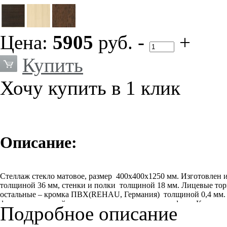
Цена:
5905
руб.
-
+
Купить
Хочу купить в 1 клик
Описание:
Стеллаж стекло матовое, размер 400х400х1250 мм. Изготовл
толщиной 36 мм, стенки и полки толщиной 18 мм. Лицевые то
остальные – кромка ПВХ(REHAU, Германия) толщиной 0,4 мм. З
фиксаторов задней стенки и соединительного профиля. Крепеж
Подробное описание
Часть полок в каждом изделии с возможностью регулировки по
опоры высотой 90 мм.